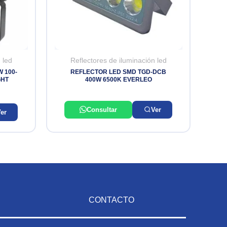
 led
Reflectores de iluminación led
 100-
REFLECTOR LED SMD TGD-DCB
GHT
400W 6500K EVERLEO
Consultar
Ver
er
CONTACTO