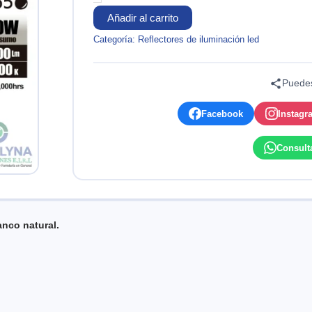
4000K
NEUTRO
Añadir al carrito
OPALUX
Categoría:
Reflectores de iluminación led
cantidad
Puedes
Facebook
Instagr
Consult
anco natural.