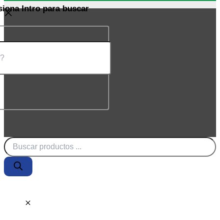
siona Intro para buscar
Búsqueda
de
productos