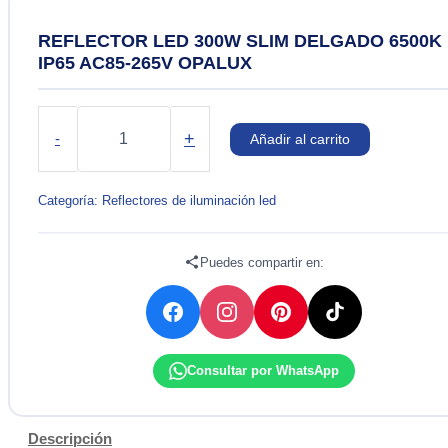
REFLECTOR LED 300W SLIM DELGADO 6500K
IP65 AC85-265V OPALUX
REFLECTOR
LED
+
-
Añadir al carrito
300W
SLIM
DELGADO
Categoría:
Reflectores de iluminación led
6500K
IP65
AC85-
Puedes compartir en:
265V
OPALUX
cantidad
Consultar por WhatsApp
Descripción