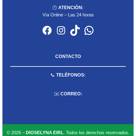
🕐
ATENCIÓN:
Vía Online – Las 24 horas
Facebook
Instagram
TikTok
WhatsApp
CONTACTO
📞
TELÉFONOS:
959 075 511
✉️
CORREO:
ventas.dioselyna@gmail.com
cbcbecerra.20@hotmail.com
© 2026 –
DIOSELYNA EIRL
. Todos los derechos reservados.