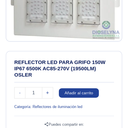
REFLECTOR LED PARA GRIFO 150W
IP67 6500K AC85-270V (19500LM)
OSLER
REFLECTOR
+
-
Añadir al carrito
LED
PARA
GRIFO
Categoría:
Reflectores de iluminación led
150W
IP67
6500K
Puedes compartir en: