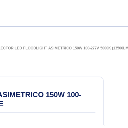
de Halogenuro
ECTOR LED FLOODLIGHT ASIMETRICO 150W 100-277V 5000K (13500L
 led
ión
SIMETRICO 150W 100-
sión
E