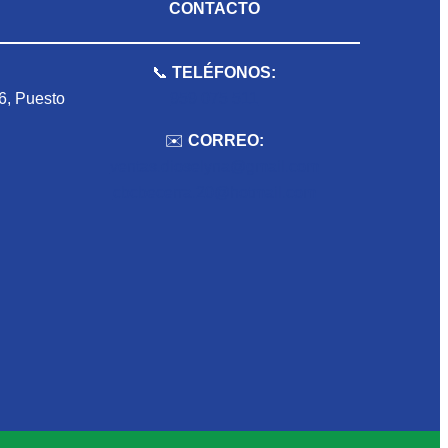
CONTACTO
📞
TELÉFONOS:
 6, Puesto
959 075 511
✉️
CORREO:
ventas.dioselyna@gmail.com
cbcbecerra.20@hotmail.com