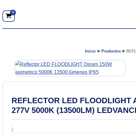
r
Luces para piscinas y pisos
Lampara 
Inicio
Productos
REFL
Lamparas
Llaves térmicas y
Alta Tens
contactores
REFLECTOR LED FLOODLIGHT A
uto
Baja Ten
Tomacorrientes y mennekes
277V 5000K (13500LM) LEDVANC
REFLECTOR
-
LED