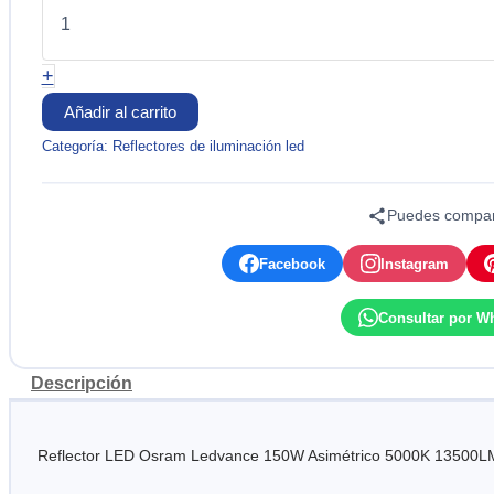
FLOODLIGHT
ASIMETRICO
150W
+
100-
277V
Añadir al carrito
5000K
(13500LM)
Categoría:
Reflectores de iluminación led
LEDVANCE
cantidad
Puedes compart
Facebook
Instagram
Consultar por W
Descripción
Reflector LED Osram Ledvance 150W Asimétrico 5000K 13500LM. 10