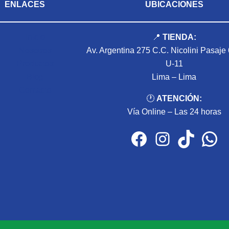
ENLACES
UBICACIONES
Inicio
📍
TIENDA:
Nosotros
Av. Argentina 275 C.C. Nicolini Pasaje
Productos
U-11
Blog
Lima – Lima
Contacto
🕐
ATENCIÓN:
Vía Online – Las 24 horas
Facebook
Instagram
TikTok
WhatsApp