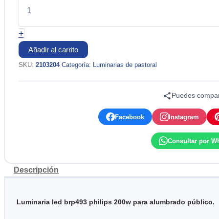
ALUMBRADO
PUBLICO
LED
+
BRP493
LED285/NW
Añadir al carrito
200W
IP66
SKU:
2103204
Categoría:
Luminarias de pastoral
EQ.300W
PHILIPS
cantidad
Puedes compart
Facebook
Instagram
Consultar por W
Descripción
Luminaria led brp493 philips 200w para alumbrado público.