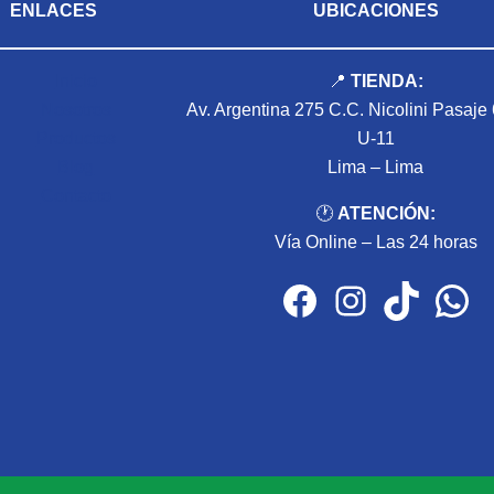
ENLACES
UBICACIONES
Inicio
📍
TIENDA:
Nosotros
Av. Argentina 275 C.C. Nicolini Pasaje
Productos
U-11
Blog
Lima – Lima
Contacto
🕐
ATENCIÓN:
Vía Online – Las 24 horas
Facebook
Instagram
TikTok
WhatsApp