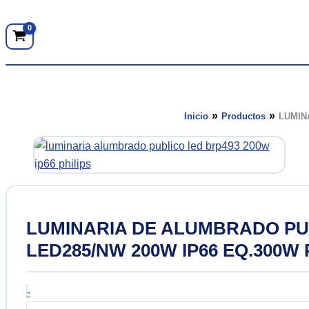
r
Luces para piscinas y pisos
Lampara 
Inicio
Productos
LUMIN
Lamparas
Llaves térmicas y
Alta Tens
contactores
LUMINARIA DE ALUMBRADO PU
uto
Baja Ten
Tomacorrientes y mennekes
LED285/NW 200W IP66 EQ.300W 
LUMINARIA
-
DE