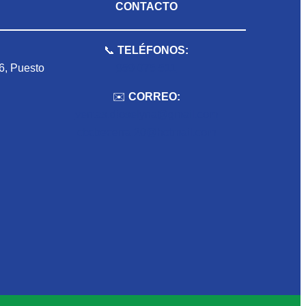
CONTACTO
📞
TELÉFONOS:
 6, Puesto
959 075 511
✉️
CORREO:
ventas.dioselyna@gmail.com
cbcbecerra.20@hotmail.com