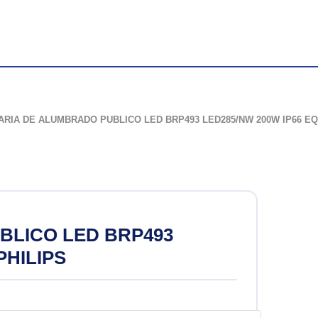
de Halogenuro
ARIA DE ALUMBRADO PUBLICO LED BRP493 LED285/NW 200W IP66 EQ
 led
ión
BLICO LED BRP493
sión
PHILIPS