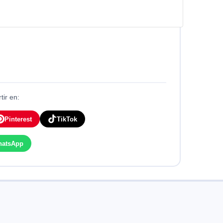
ir en:
Pinterest
TikTok
hatsApp