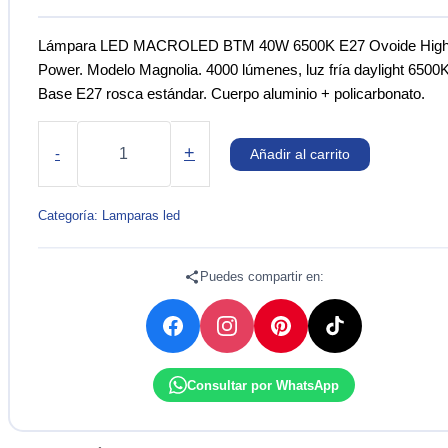
Lámpara LED MACROLED BTM 40W 6500K E27 Ovoide Hig
Power. Modelo Magnolia. 4000 lúmenes, luz fría daylight 6500K
Base E27 rosca estándar. Cuerpo aluminio + policarbonato.
LÁMPARA
LED
+
-
Añadir al carrito
BULB
OVOIDE
BTM-
Categoría:
Lamparas led
40W
6500K
E27
Puedes compartir en:
MACROLED
cantidad
Consultar por WhatsApp