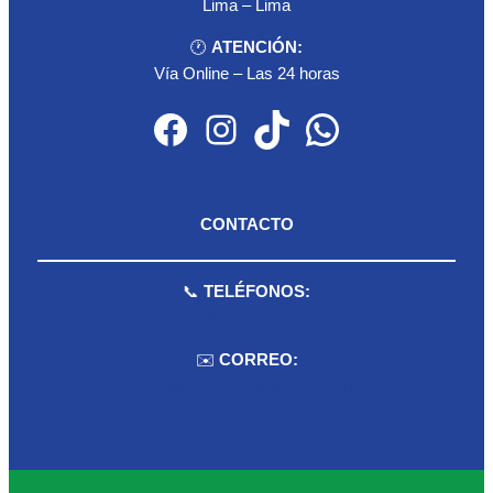
Lima – Lima
🕐
ATENCIÓN:
Vía Online – Las 24 horas
Facebook
Instagram
TikTok
WhatsApp
CONTACTO
📞
TELÉFONOS:
959 075 511
✉️
CORREO:
ventas.dioselyna@gmail.com
cbcbecerra.20@hotmail.com