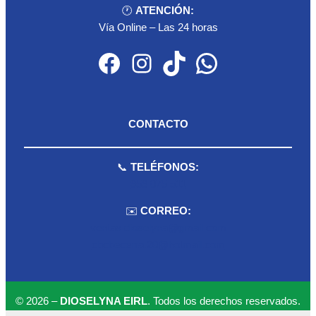
🕐
ATENCIÓN:
Vía Online – Las 24 horas
Facebook
Instagram
TikTok
WhatsApp
CONTACTO
📞
TELÉFONOS:
959 075 511
✉️
CORREO:
ventas.dioselyna@gmail.com
cbcbecerra.20@hotmail.com
© 2026 –
DIOSELYNA EIRL
. Todos los derechos reservados.