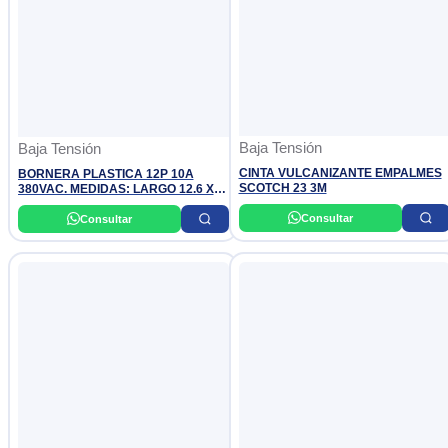
Baja Tensión
Baja Tensión
CINTA VULCANIZANTE EMPALMES
BORNERA PLASTICA 12P 10A
SCOTCH 23 3M
380VAC. MEDIDAS: LARGO 12.6 X
ALTURA 1.9CM. CONEXION DE Ø:
3,9MM BOLSA X10 / MASTER X800
Consultar
Consultar
OSLER