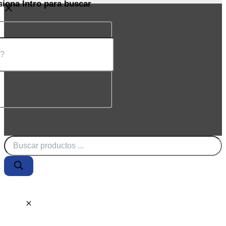
siona Intro para buscar
Búsqueda
de
productos