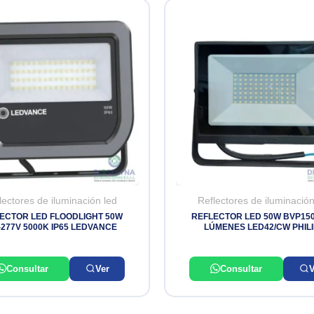
lectores de iluminación led
Reflectores de iluminación
ECTOR LED FLOODLIGHT 50W
REFLECTOR LED 50W BVP150
-277V 5000K IP65 LEDVANCE
LÚMENES LED42/CW PHIL
Consultar
Ver
Consultar
V