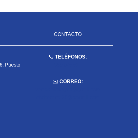
CONTACTO
📞
TELÉFONOS:
 6, Puesto
959 075 511
✉️
CORREO:
ventas.dioselyna@gmail.com
cbcbecerra.20@hotmail.com