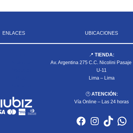
ENLACES
UBICACIONES
Inicio
📍
TIENDA:
Nosotros
Av. Argentina 275 C.C. Nicolini Pasaje
Productos
U-11
Blog
Lima – Lima
Contacto
🕐
ATENCIÓN:
Vía Online – Las 24 horas
Facebook
Instagram
TikTok
WhatsApp