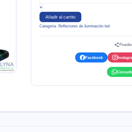
RECARGABLE
+
50W
OPALUX
Añadir al carrito
cantidad
Categoría:
Reflectores de iluminación led
Puedes
Facebook
Instagr
Consult