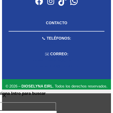
Facebook
Instagram
TikTok
WhatsApp
CONTACTO
📞
TELÉFONOS:
959 075 511
✉️
CORREO:
ventas.dioselyna@gmail.com
cbcbecerra.20@hotmail.com
© 2026 –
DIOSELYNA EIRL
. Todos los derechos reservados.
siona Intro para buscar