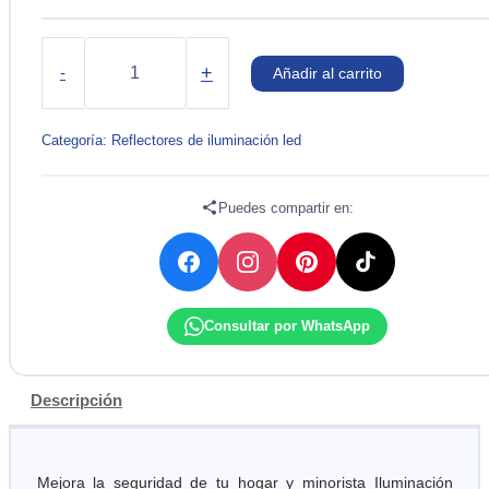
LUMINARIA
WALLPACK
+
-
Añadir al carrito
LED
60W
IP66
Categoría:
Reflectores de iluminación led
4000K
100-
240V
Puedes compartir en:
CYTEC
cantidad
Consultar por WhatsApp
Descripción
Mejora la seguridad de tu hogar y minorista Iluminación